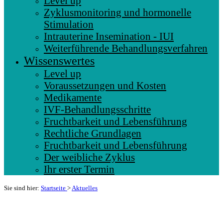
Level up
Zyklusmonitoring und hormonelle
Stimulation
Intrauterine Insemination - IUI
Weiterführende Behandlungsverfahren
Wissenswertes
Level up
Voraussetzungen und Kosten
Medikamente
IVF-Behandlungsschritte
Fruchtbarkeit und Lebensführung
Rechtliche Grundlagen
Fruchtbarkeit und Lebensführung
Der weibliche Zyklus
Ihr erster Termin
Sie sind hier:
Startseite
>
Aktuelles