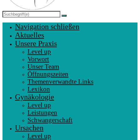
Navigation schließen
Aktuelles
Unsere Praxis
Level up
Vorwort
Unser Team
Öffnungszeiten
Themenverwandte Links
Lexikon
Gynäkologie
Level up
Leistungen
Schwangerschaft
Ursachen
Level up