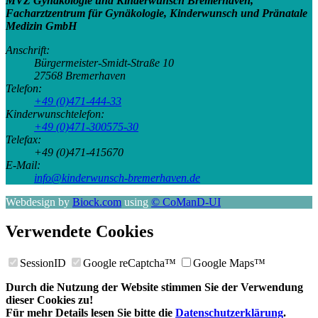
MVZ Gynäkologie und Kinderwunsch Bremerhaven,
Facharztzentrum für Gynäkologie, Kinderwunsch und Pränatale
Medizin GmbH
Anschrift:
Bürgermeister-Smidt-Straße 10
27568
Bremerhaven
Telefon:
+49 (0)471-444-33
Kinderwunschtelefon:
+49 (0)471-300575-30
Telefax:
+49 (0)471-415670
E-Mail:
info@kinderwunsch-bremerhaven.de
Webdesign by
Biock.com
using
© CoManD-UI
Verwendete Cookies
SessionID
Google reCaptcha™
Google Maps™
Durch die Nutzung der Website stimmen Sie der Verwendung
dieser Cookies zu!
Für mehr Details lesen Sie bitte die
Datenschutzerklärung
.