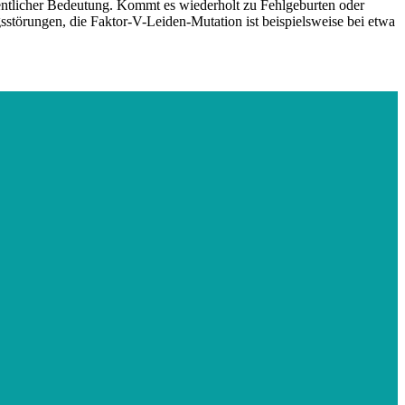
entlicher Bedeutung. Kommt es wiederholt zu Fehlgeburten oder
sstörungen, die Faktor-V-Leiden-Mutation ist beispielsweise bei etwa