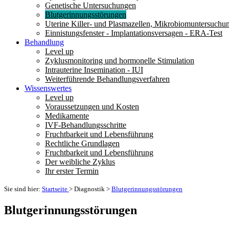
Genetische Untersuchungen
Blutgerinnungsstörungen
Uterine Killer- und Plasmazellen, Mikrobiomuntersuchu
Einnistungsfenster - Implantationsversagen - ERA-Test
Behandlung
Level up
Zyklusmonitoring und hormonelle Stimulation
Intrauterine Insemination - IUI
Weiterführende Behandlungsverfahren
Wissenswertes
Level up
Voraussetzungen und Kosten
Medikamente
IVF-Behandlungsschritte
Fruchtbarkeit und Lebensführung
Rechtliche Grundlagen
Fruchtbarkeit und Lebensführung
Der weibliche Zyklus
Ihr erster Termin
Sie sind hier:
Startseite
>
Diagnostik
>
Blutgerinnungsstörungen
Blutgerinnungsstörungen