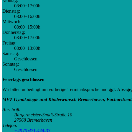
Montag:
08:00−17:00h
Dienstag:
08:00−16:00h
Mittwoch:
08:00−15:00h
Donnerstag:
08:00−17:00h
Freitag:
08:00−13:00h
Samstag:
Geschlossen
Sonntag:
Geschlossen
Feiertags geschlossen
Wir bitten unbedingt um vorherige Terminabsprache und ggf. Absage
MVZ Gynäkologie und Kinderwunsch Bremerhaven, Facharztzent
Anschrift:
Bürgermeister-Smidt-Straße 10
27568
Bremerhaven
Telefon:
+49 (0)471-444-33