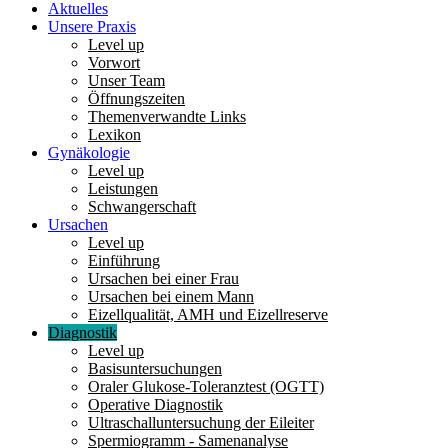
Aktuelles
Unsere Praxis
Level up
Vorwort
Unser Team
Öffnungszeiten
Themenverwandte Links
Lexikon
Gynäkologie
Level up
Leistungen
Schwangerschaft
Ursachen
Level up
Einführung
Ursachen bei einer Frau
Ursachen bei einem Mann
Eizellqualität, AMH und Eizellreserve
Diagnostik
Level up
Basisuntersuchungen
Oraler Glukose-Toleranztest (OGTT)
Operative Diagnostik
Ultraschalluntersuchung der Eileiter
Spermiogramm - Samenanalyse