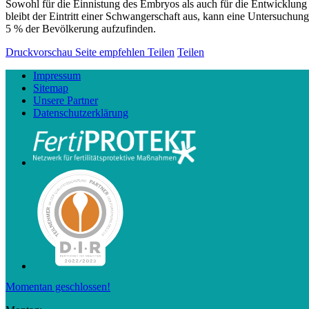
Sowohl für die Einnistung des Embryos als auch für die Entwicklung
bleibt der Eintritt einer Schwangerschaft aus, kann eine Untersuchun
5 % der Bevölkerung aufzufinden.
Druckvorschau
Seite empfehlen
Teilen
Teilen
Impressum
Sitemap
Unsere Partner
Datenschutzerklärung
Momentan geschlossen!